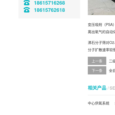
18615716268
18615762618
变压吸附（PS
离出氧气的自动
沸石分子筛对O2
分子扩散速率较
上一条
二
下一条
全
相关产品
/ S
中心供氧系统