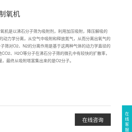
制氧机
制氧机是以沸石分子筛为吸附剂，利用加压吸附，降压解吸的
2的动力学分离，从空气中吸附和释放氮气，从而分离出氧气的
子筛对O2、N2的分离作用是基于这两种气体的动力学直径的
他CO2、H2O等分子在沸石分子筛的微孔中有较快的扩散率，
慢，最终从吸附塔富集出来的是O2分子。
在
线
在线咨询
客
服